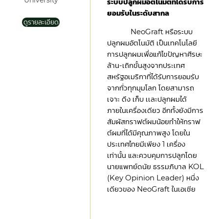
University
ระบบปลูกผมอัตโนมัติที่ได้รับการ
ยอมรับในระดับสากล
ดูรายละเอียด
NeoGraft หรือระบบ
ปลูกผมอัตโนมัติ เป็นเทคโนโลยี
การปลูกผมเพื่อแก้ไขปัญหาศีรษะ
ล้าน-เถิกขั้นสูงจากประเทศ
สหรัฐอเมริกาที่ได้รับการยอมรับ
จากทั่วทุกมุมโลก โดยสามารถ
เจาะ ดึง เก็บ เเละปลูกผมได้
ภายในเครื่องเดียว อีกทั้งยังมีการ
สัมผัสกราฟต์ผมน้อยทำให้กราฟ
ต์ผมที่ได้มีคุณภาพสูง โดยใน
ประเทศไทยมีเพียง 1 เครื่อง
เท่านั้น และควบคุมการปลูกโดย
นายแพทย์ดนัย ธรรมภิบาล KOL
(Key Opinion Leader) หนึ่ง
เดียวของ NeoGraft ในเอเชีย