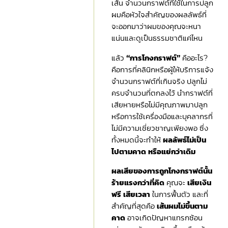
เส้น จำนวนกราฟต์ที่ใช้ในการปลูก
ผมคือหัวใจสำคัญของผลลัพธ์ที่
จะออกมาว่าผมของคุณจะหนา
แน่นและดูเป็นธรรมชาติแค่ไหน
แล้ว
“การโกงกราฟต์”
คืออะไร?
คือการที่คลินิกหรือผู้ให้บริการแจ้ง
จำนวนกราฟต์ที่เกินจริง ปลูกไม่
ครบจำนวนที่ตกลงไว้ นำกราฟต์ที่
เสียหายหรือไม่มีคุณภาพมาปลูก
หรือการใช้เครื่องมือและบุคลากรที่
ไม่มีความเชี่ยวชาญเพียงพอ ซึ่ง
ทั้งหมดนี้จะทำให้
ผลลัพธ์ไม่เป็น
ไปตามคาด หรือแย่กว่าเดิม
ผลเสียของการถูกโกงกราฟต์นั้น
ร้ายแรงกว่าที่คิด
คุณจะ
เสียเงิน
ฟรี เสียเวลา
ในการฟื้นตัว และที่
สำคัญที่สุดคือ
เส้นผมไม่ขึ้นตาม
คาด
อาจเกิดปัญหาแทรกซ้อน