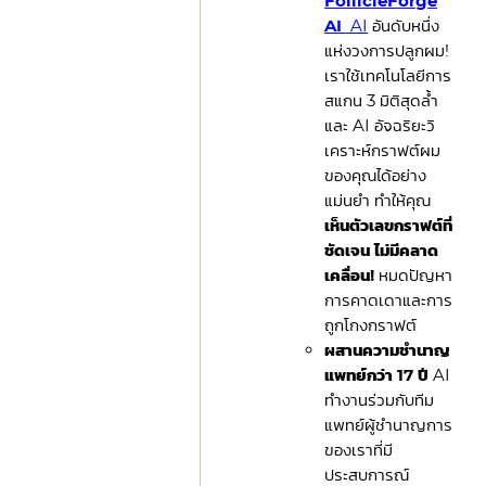
FollicleForge
AI
AI
อันดับหนึ่ง
แห่งวงการปลูกผม!
เราใช้เทคโนโลยีการ
สแกน 3 มิติสุดล้ำ
และ AI อัจฉริยะวิ
เคราะห์กราฟต์ผม
ของคุณได้อย่าง
แม่นยำ ทำให้คุณ
เห็นตัวเลขกราฟต์ที่
ชัดเจน ไม่มีคลาด
เคลื่อน!
หมดปัญหา
การคาดเดาและการ
ถูกโกงกราฟต์
ผสานความชำนาญ
แพทย์กว่า 17 ปี
AI
ทำงานร่วมกับทีม
แพทย์ผู้ชำนาญการ
ของเราที่มี
ประสบการณ์