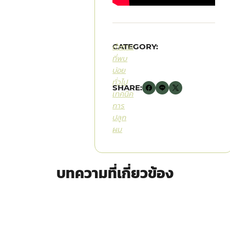
CATEGORY:
คำถาม
ที่พบ
บ่อย
ทั่วไป
SHARE:
เทคนิค
การ
ปลูก
ผม
บทความที่เกี่ยวข้อง