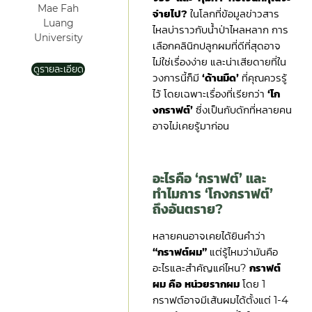
Mae Fah
จ่ายไป?
ในโลกที่ข้อมูลข่าวสาร
Luang
ไหลบ่าราวกับน้ำป่าไหลหลาก การ
University
เลือกคลินิกปลูกผมที่ดีที่สุดอาจ
ไม่ใช่เรื่องง่าย และน่าเสียดายที่ใน
ดูรายละเอียด
วงการนี้ก็มี
‘ด้านมืด’
ที่คุณควรรู้
ไว้ โดยเฉพาะเรื่องที่เรียกว่า
‘โก
งกราฟต์’
ซึ่งเป็นกับดักที่หลายคน
อาจไม่เคยรู้มาก่อน
อะไรคือ ‘กราฟต์’ และ
ทำไมการ ‘โกงกราฟต์’
ถึงอันตราย?
หลายคนอาจเคยได้ยินคำว่า
“กราฟต์ผม”
แต่รู้ไหมว่ามันคือ
อะไรและสำคัญแค่ไหน?
กราฟต์
ผม คือ หน่วยรากผม
โดย 1
กราฟต์อาจมีเส้นผมได้ตั้งแต่ 1-4