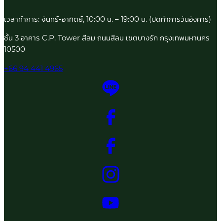
เวลาทำการ: จันทร์-อาทิตย์, 10:00 น. – 19:00 น. (ปิดทำการวันอังคาร)
ชั้น 3 อาคาร C.P. Tower สีลม ถนนสีลม เขตบางรัก กรุงเทพมหานคร
10500
+66 94 441 4965