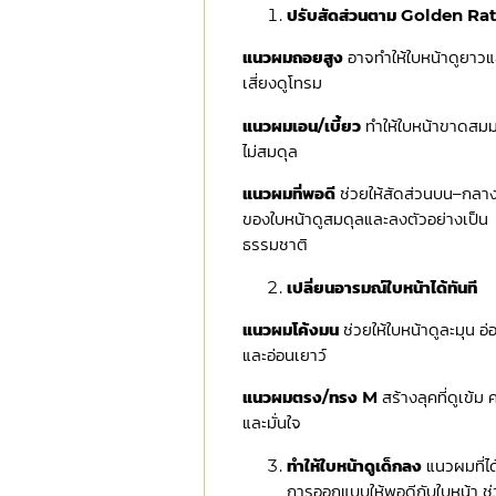
ปรับสัดส่วนตาม Golden Ra
แนวผมถอยสูง
อาจทำให้ใบหน้าดูยาวแ
เสี่ยงดูโทรม
แนวผมเอน/เบี้ยว
ทำให้ใบหน้าขาดสม
ไม่สมดุล
แนวผมที่พอดี
ช่วยให้สัดส่วนบน–กลาง
ของใบหน้าดูสมดุลและลงตัวอย่างเป็น
ธรรมชาติ
เปลี่ยนอารมณ์ใบหน้าได้ทันที
แนวผมโค้งมน
ช่วยให้ใบหน้าดูละมุน อ
และอ่อนเยาว์
แนวผมตรง/ทรง M
สร้างลุคที่ดูเข้ม 
และมั่นใจ
ทำให้ใบหน้าดูเด็กลง
แนวผมที่ได
การออกแบบให้พอดีกับใบหน้า ช่