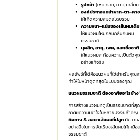
รูปหน้า
(เช่น กลม, ยาว, เหลี่ยม
องค์ประกอบหน้าผาก–ตา–คา
ให้เกิดความสมดุลโดยรวม
ความหนา–แน่นของเส้นผมเดิม
ให้แนวผมใหม่กลมกลืนกับผม
ธรรมชาติ
บุคลิก, อายุ, เพศ, และเชื้อชาต
ให้แนวผมสะท้อนความเป็นตัวคุณ
อย่างแท้จริง
ผลลัพธ์ที่ได้คือแนวผมที่ใช่สำหรับคุณจ
ทำให้ใบหน้าดูดีที่สุดในแบบของคุณ
แนวผมธรรมชาติ ต้องอาศัยอะไรบ้าง
การสร้างแนวผมที่ดูเป็นธรรมชาติที่สุด
อาศัยความเข้าใจในหลายปัจจัยสำคัญ
ทิศทาง & องศาเส้นผมที่ปลูก
มีความ
อย่างยิ่งในการจัดเรียงเส้นผมให้เหมือ
ธรรมชาติ