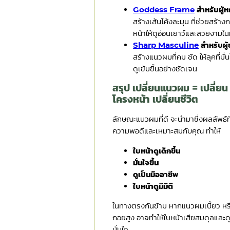
Goddess Frame
สำหรับผู้
สร้างเส้นโค้งละมุน ที่ช่วยสร้า
หน้าให้ดูอ่อนเยาว์และสวยงามในท
Sharp Masculine
สำหรับผู
สร้างแนวผมที่คม ชัด ให้ลุคที่มั่
ดูเข้มขึ้นอย่างชัดเจน
สรุป เปลี่ยนแนวผม = เปลี่ยน
โครงหน้า เปลี่ยนชีวิต
ลักษณะแนวผมที่ดี จะนำมาซึ่งผลลัพธ์ที
ความพอดีและเหมาะสมกับคุณ ทำให้
ใบหน้าดูเด็กขึ้น
มั่นใจขึ้น
ดูเป็นมืออาชีพ
ใบหน้าดูมีมิติ
ในทางตรงกันข้าม หากแนวผมเบี้ยว หร
ถอยสูง อาจทำให้ใบหน้าเสียสมดุลและดู
มั่นใจ