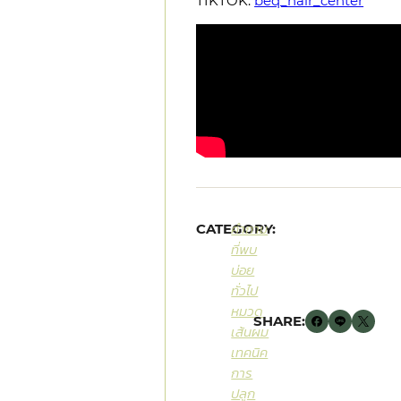
TIKTOK:
beq_hair_center
CATEGORY:
คำถาม
ที่พบ
บ่อย
ทั่วไป
หมวด
SHARE:
เส้นผม
เทคนิค
การ
ปลูก