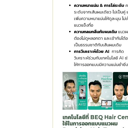
ความหนาแน่น & การไล่ระดับ
ค
ระดับจากเส้นผมเดียว ไปเป็นคู่ 
เพิ่มความหนาแน่นให้ดูละมุน ไม่เ
แนวแข็งทื่อ
ความกลมกลืนกับผมเดิม
แนวผ
ต้องไม่ดูหลอกตา และเข้ากันได้อ
เป็นธรรมชาติกับเส้นผมเดิม
การวิเคราะห์ด้วย AI
การคิด
วิเคราะห์ร่วมกับเทคโนโลยี AI ช
ให้การออกแบบมีความแม่นยำยิ่งข
เทคโนโลยีที่ BEQ Hair Ce
ใช้ในการออกแบบแนวผม