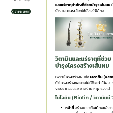
University
และแร่ธาตุสำคัญที่ช่วยบำรุงเส้นผม
ม
บ้าง และควรเลือกใช้ยังไงให้ได้ผล
ดูรายละเอียด
วิตามินและแร่ธาตุที่ช่วย
บำรุงโครงสร้างเส้นผม
เพราะโครงสร้างผมคือ
เคราติน (Ker
ถ้าโครงสร้างของผมไม่ดีก็จะทำให้ผม 
จะเปราะ อ่อนแอ ขาดง่าย หลุดร่วงได้
ไบโอติน (Biotin / วิตามินบี 
หน้าที่
สร้างเคราตินให้ผมแข็งแ