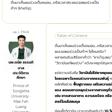
ตื่นมาเห็นผมร่วงเต็มหมอน…หรือเวลาสระผมเจอผมร่วงเป็น
กำๆ &hellip;
เลข ว. 37426
Table of Content
ตื่นมาเห็นผมร่วงเต็มหมอน…หรือเวลา
ผมเจอผมร่วงเป็นกำๆ ใช่ไหมครับ?
หลายคนรีบเสิร์ชหาคำว่า
“ยาบำรุงผม”
นพ.ดนัย ธรรมภิ
“วิตามินแก้ผมร่วง”
หวังจะหยุดปัญหานี
บาล
แต่ความจริงคือ
วิตามินไม่ใช่ยาหยุดผ
ประวัติการ
ศึกษา
โดยเฉพาะโรคผมร่วงจากกรรมพันธุ์
ห
หลักคือช่วย
ฟื้นฟูรากผม เสริมความแ
Prince of
แรง ลดผมขาดหลุดร่วงจากสาเหตุทั่
Songkhla
เช่น ขาดสารอาหาร ความเครียด หรือ
University ·
ฮอร์โมนไม่สมดุล
Mae Fah
Luang
ก่อนซื้อวิตามิน เรามาดูกันครับว่า
10 ว