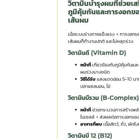
วิตามินบำรุงผมที่ช่วยเส
ภูมิคุ้มกันและการงอกข
เส้นผม
เมื่อระบบร่างกายแข็งแรง → การงอกข
เส้นผมก็ทำงานปกติ และไม่หลุดร่วง
วิตามินดี (Vitamin D)
หน้าที่
เกี่ยวข้องกับภูมิคุ้มกันแ
ผมร่วงบางชนิด
วิธีได้รับ
แสงแดดอ่อน 5–10 นาที
ปลาแซลมอน, ไข่
วิตามินบีรวม (B-Complex
หน้าที่
ช่วยกระบวนการสร้างพล
ในเซลล์ → ส่งผลต่อการงอกขอ
อาหารที่พบ
เนื้อสัตว์, ถั่ว, ผักใ
วิตามินบี 12 (B12)