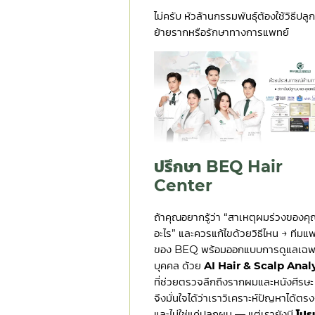
ไม่ครับ หัวล้านกรรมพันธุ์ต้องใช้วิธีปล
ย้ายรากหรือรักษาทางการแพทย์
ปรึกษา BEQ Hair
Center
ถ้าคุณอยากรู้ว่า “สาเหตุผมร่วงของคุ
อะไร” และควรแก้ไขด้วยวิธีไหน → ทีมแ
ของ BEQ พร้อมออกแบบการดูแลเฉพ
บุคคล ด้วย
AI Hair & Scalp Anal
ที่ช่วยตรวจลึกถึงรากผมและหนังศีรษะ
จึงมั่นใจได้ว่าเราวิเคราะห์ปัญหาได้ตร
และไม่ใช่แค่ปลูกผม — แต่เรายังมี
โปร