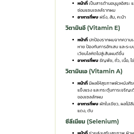
หน้าที่
เป็นสารต้านอนุมูลอิสระ 
ซ่อมแซมเซลล์รากผม
อาหารที่พบ
ฝรั่ง, ส้ม, คะน้า
วิตามินอี (Vitamin E)
หน้าที่
ปกป้องรากผมจากความเ
หาย ป้องกันการอักเสบ และระบ
เวียนโลหิตไปสู่เส้นผมดีขึ้น
อาหารที่พบ
ธัญพืช, ถั่ว, เนื้อ, ไข
วิตามินเอ (Vitamin A)
หน้าที่
มีผลให้สุขภาพผิวหนังศีร
แข็งแรง และกระตุ้นการเจริญเ
ของเซลล์กผม
อาหารที่พบ
ผักใบเขียว, ผลไม้สี
แดง, ตับ
ซีลีเนียม (Selenium)
หน้าที่
ช่วยส่งเสริมสุขภาพ ผิวห