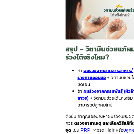
สรุป – วิตามินช่วยแก้ผ
ร่วงได้จริงไหม?
ถ้า
ผมร่วงจากขาดสารอาหาร/
ร่างกายอ่อนแอ
→ วิตามินช่วยได
ชัดเจน
ถ้า
ผมร่วงจากกรรมพันธุ์ (หัวล
ถาวร)
→ วิตามินช่วยได้แค่เสริม 
สามารถปลูกผมใหม่
ดังนั้น ถ้าคุณเจอปัญหาผมร่วงเยอะผิ
ควร
ตรวจหาสาเหตุ และเลือกวิธีแก้ที
จุด
เช่น
PRP
, Meso Hair หรือ
ปลูก