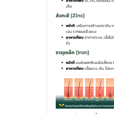
อาหารที่พบ
ไข่, ตับ, แซลมอน, ถั่
เห็ด
สังกะสี (Zinc)
หน้าที
: เสริมการสร้างเคราติน
เจน รากผมแข็งแรง
อาหารที่พบ
อาหารทะเล, เนื้อไม่ต
ถั่ว
ธาตุเหล็ก (Iron)
หน้าที่
ขนส่งออกซิเจนไปเลี้ยงร
อาหารที่พบ
เนื้อแดง, ตับ, ไข่แด