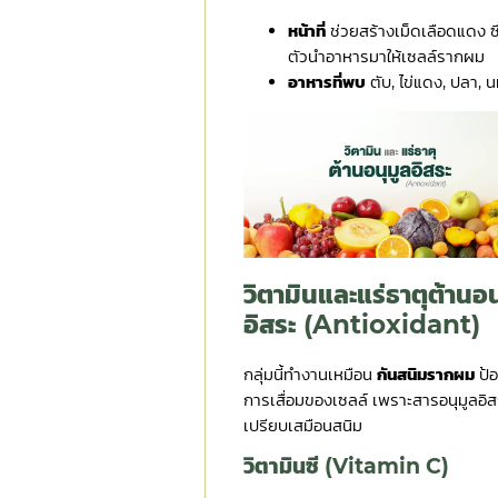
หน้าที่
ช่วยสร้างเม็ดเลือดแดง ซึ
ตัวนำอาหารมาให้เซลล์รากผม
อาหารที่พบ
ตับ, ไข่แดง, ปลา, 
วิตามินและแร่ธาตุต้านอน
อิสระ (Antioxidant)
กลุ่มนี้ทำงานเหมือน
กันสนิมรากผม
ป้อ
การเสื่อมของเซลล์ เพราะสารอนุมูลอิส
เปรียบเสมือนสนิม
วิตามินซี (Vitamin C)