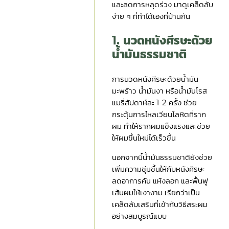
และลดการหลุดร่วง มาดูเคล็ดลับ
ง่าย ๆ ที่ทำได้เองที่บ้านกัน
1. นวดหนังศีรษะด้วย
น้ำมันธรรมชาติ
การนวดหนังศีรษะด้วยน้ำมัน
มะพร้าว น้ำมันงา หรือน้ำมันโรส
แมรี่สัปดาห์ละ 1-2 ครั้ง ช่วย
กระตุ้นการไหลเวียนโลหิตที่ราก
ผม ทำให้รากผมแข็งแรงและช่วย
ให้ผมขึ้นใหม่ได้เร็วขึ้น
นอกจากนี้น้ำมันธรรมชาติยังช่วย
เพิ่มความชุ่มชื้นให้กับหนังศีรษะ
ลดอาการคัน แห้งลอก และฟื้นฟู
เส้นผมให้เงางาม เรียกว่าเป็น
เคล็ดลับเสริมที่เข้ากับวิธีสระผม
อย่างสมบูรณ์แบบ