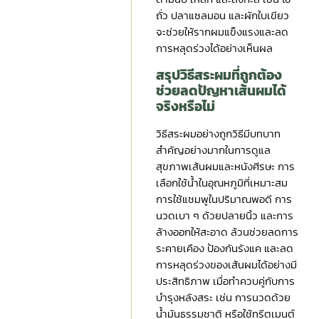
ถั่ว ปลาแซลมอน และผักใบเขียว
จะช่วยให้รากผมแข็งแรงและลด
การหลุดร่วงได้อย่างเห็นผล
สรุป
วิธีสระผม
ที่ถูกต้อง
ช่วยลดปัญหาเส้นผมได้
จริงหรือไม่
วิธีสระผมอย่างถูกวิธีมีบทบาท
สำคัญอย่างมากในการดูแล
สุขภาพเส้นผมและหนังศีรษะ การ
เลือกใช้น้ำในอุณหภูมิที่เหมาะสม
การใช้แชมพูในปริมาณพอดี การ
นวดเบา ๆ ด้วยปลายนิ้ว และการ
ล้างออกให้สะอาด ล้วนช่วยลดการ
ระคายเคือง ป้องกันรังแค และลด
การหลุดร่วงของเส้นผมได้อย่างมี
ประสิทธิภาพ เมื่อทำควบคู่กับการ
บำรุงหลังสระ เช่น การนวดด้วย
น้ำมันธรรมชาติ หรือใช้ทรีตเมนต์