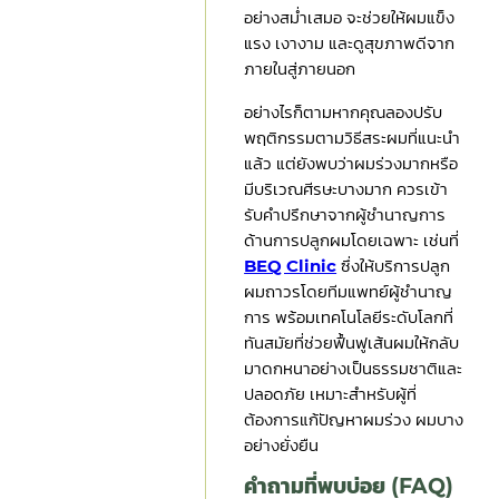
อย่างสม่ำเสมอ จะช่วยให้ผมแข็ง
แรง เงางาม และดูสุขภาพดีจาก
ภายในสู่ภายนอก
อย่างไรก็ตามหากคุณลองปรับ
พฤติกรรมตามวิธีสระผมที่แนะนำ
แล้ว แต่ยังพบว่าผมร่วงมากหรือ
มีบริเวณศีรษะบางมาก ควรเข้า
รับคำปรึกษาจากผู้ชำนาญการ
ด้านการปลูกผมโดยเฉพาะ เช่นที่
BEQ Clinic
ซึ่งให้บริการปลูก
ผมถาวรโดยทีมแพทย์ผู้ชำนาญ
การ พร้อมเทคโนโลยีระดับโลกที่
ทันสมัยที่ช่วยฟื้นฟูเส้นผมให้กลับ
มาดกหนาอย่างเป็นธรรมชาติและ
ปลอดภัย เหมาะสำหรับผู้ที่
ต้องการแก้ปัญหาผมร่วง ผมบาง
อย่างยั่งยืน
คำถามที่พบบ่อย (FAQ)