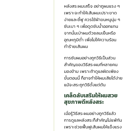
หลังสระผมเสร็จ อย่าถูผมแรง ๆ
เพราะจะทำให้เส้นผมเปราะขาด
ง่ายและชี้ฟู ควรใช้ผ้าขนหนูนุ่ม ๆ
ซับเบา ๆ เพื่อดูดซับน้ำออกแทน
จากนั้นเป่าผมด้วยลมเย็นหรือ
อุณหภูมิต่ำ เพื่อไม่ให้ความร้อน
ทำร้ายเส้นผม
การซับผมอย่างถูกวิธีเป็นส่วน
สำคัญของวิธีสระผมที่หลายคน
มองข้าม เพราะถ้าดูแลผิดเพียง
ขั้นตอนนี้ ก็อาจทำให้ผมเสียได้ง่าย
แม้จะสระถูกวิธีตั้งแต่ต้น
เคล็ดลับเสริมให้ผมสวย
สุขภาพดีหลังสระ
เมื่อรู้วิธีสระผมอย่างถูกวิธีแล้ว
การดูแลหลังสระก็สำคัญไม่แพ้กัน
เพราะช่วยฟื้นฟูเส้นผมให้แข็งแรง