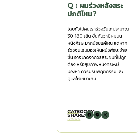
Q : ผมร่วงหลังสระ
ปกติไหม?
โดยทั่วไปคนเราร่วงวันละประมาณ
30-180 เส้น ขึ้นกับว่ามีผมบน
หนังศีรษะมากน้อยแค่ไหน แต่หาก
ร่วงจนเริ่มมองเห็นหนังศีรษะง่าย
ขึ้น อาจเกิดจากวิธีสระผมที่ไม่ถูก
ต้อง หรือสุขภาพหนังศีรษะมี
ปัญหา ควรปรับพฤติกรรมและ
ดูแลให้เหมาะสม
CATEGORY:
หมวด
SHARE:
เส้นผม