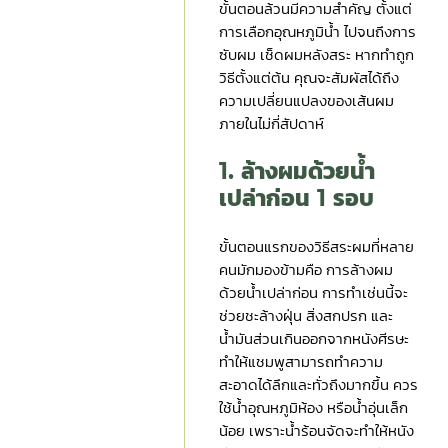
ขั้นตอนล้วนมีความสำคัญ ตั้งแต่
การเลือกอุณหภูมิน้ำ ไปจนถึงการ
ซับผม เช็ดผมหลังสระ หากทำถูก
วิธีตั้งแต่ต้น คุณจะสัมผัสได้ถึง
ความเปลี่ยนแปลงของเส้นผม
ภายในไม่กี่สัปดาห์
1. ล้างผมด้วยน้ำ
เปล่าก่อน 1 รอบ
ขั้นตอนแรกของวิธีสระผมที่หลาย
คนมักมองข้ามคือ การล้างผม
ด้วยน้ำเปล่าก่อน การทำเช่นนี้จะ
ช่วยชะล้างฝุ่น สิ่งสกปรก และ
น้ำมันส่วนเกินออกจากหนังศีรษะ
ทำให้แชมพูสามารถทำความ
สะอาดได้ลึกและทั่วถึงมากขึ้น ควร
ใช้น้ำอุณหภูมิห้อง หรือน้ำอุ่นเล็ก
น้อย เพราะน้ำร้อนจัดจะทำให้หนัง