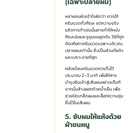
(เฉพาะปลายผม)
หลายคนยังเข้าใจผิดว่า ควรใช้
ครีมนวดทั่วศีรษะ แต่ความจริง
แล้วการทำเช่นนั้นอาจทำให้หนัง
ศีรษะมันและรูขุมขนอุดตัน วิธีที่ถูก
ต้องคือทาครีมนวดเฉพาะบริเวณ
ปลายผมเท่านั้น ซึ่งเป็นส่วนที่แห้ง
และเปราะง่ายที่สุด
หลังชโลมครีมนวดควรทิ้งไว้
ประมาณ 2–3 นาที เพื่อให้สาร
บำรุงซึมเข้าสู่เส้นผมอย่างเต็มที่
จากนั้นล้างออกด้วยน้ำเย็น เพื่อ
ช่วยปิดเกล็ดผมและล็อกความชุ่ม
ชื้นไว้ในเส้นผม
5. ซับผมให้แห้งด้วย
ผ้าขนหนู