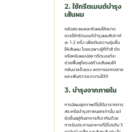
2. ใช้ทรีตเมนต์บำรุง
เส้นผม
หลังสระผมและซับผมให้หมาด
ควรใช้ทรีตเมนต์บำรุงผมสัปดาห์
ละ 1-2 ครั้ง เพื่อเติมความชุ่มชื้น
ให้เส้นผม โดยเฉพาะผู้ที่ทำสี ดัด
หรือหนีบผมบ่อย ทรีตเมนต์จะ
ช่วยฟื้นฟูโครงสร้างเส้นผมให้
กลับมาแข็งแรง ลดการแตกปลาย
และเพิ่มความเงางามได้ดี
3. บำรุงจากภายใน
การมีผมสุขภาพดีไม่ได้มาจากการ
สระหรือบำรุงภายนอกเท่านั้น แต่
ยังขึ้นอยู่กับอาหารที่เรากินด้วย
การรับประทานอาหารที่มีโปรตีน วิ
ตามินบี เหล็ก และสังกะสี เช่น ไข่