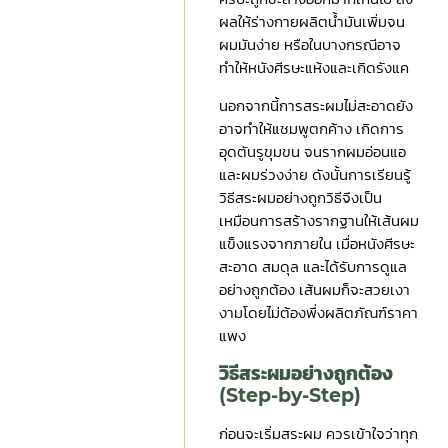
ผลให้ร่างกายผลิตน้ำมันเพิ่มจน
ผมมันง่าย หรือในบางกรณีอาจ
ทำให้หนังศีรษะแห้งและเกิดรังแค
นอกจากนี้การสระผมไม่สะอาดยัง
อาจทำให้แชมพูตกค้าง เกิดการ
อุดตันรูขุมขน จนรากผมอ่อนแอ
และผมร่วงง่าย ดังนั้นการเรียนรู้
วิธีสระผมอย่างถูกวิธีจึงเป็น
เหมือนการสร้างรากฐานให้เส้นผม
แข็งแรงจากภายใน เมื่อหนังศีรษะ
สะอาด สมดุล และได้รับการดูแล
อย่างถูกต้อง เส้นผมก็จะสวยเงา
งามโดยไม่ต้องพึ่งผลิตภัณฑ์ราคา
แพง
วิธีสระผม
อย่างถูกต้อง
(Step-by-Step)
ก่อนจะเริ่มสระผม ควรเข้าใจว่าทุก