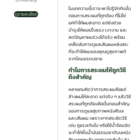
University
ในบทความนี้เราจะพาไปรู้จักกับขั้น
ดูรายละเอียด
ตอนการสระผมที่ถูกต้อง ที่ไม่ใช่
แค่ทำให้ผมสะอาด แต่ยังช่วย
บำรุงให้ผมแข็งแรง เงางาม และ
ลดปัญหาผมร่วงได้จริง พร้อม
เคล็ดลับการดูแลเส้นผมหลังสระ
ที่จะทำให้ผมของคุณดูสุขภาพดี
จากโคนจรดปลาย
ทำไมการสระผมให้ถูกวิธี
ถึงสำคัญ
หลายคนคิดว่าการสระผมคือแค่
ล้างผมให้สะอาด แต่จริง ๆ แล้ววิธี
สระผมที่ถูกต้องคือขั้นตอนสำคัญ
ของการดูแลสุขภาพหนังศีรษะ
และเส้นผม เพราะหากสระผิดวิธี
เช่น ถูแรงเกินไป หรือใช้น้ำร้อนจัด
จะทำให้ชั้นน้ำมันธรรมชาติบนหนัง
ศีรษะถูกชะล้างออกมากเกินไป ส่ง