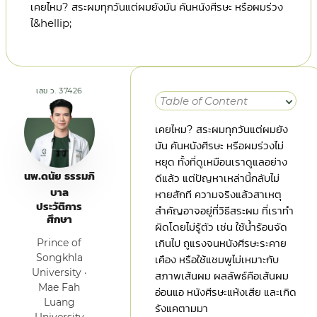
เคยไหม? สระผมทุกวันแต่ผมยังมัน คันหนังศีรษะ หรือผมร่วง
ไ&hellip;
เลข ว. 37426
Table of Content
เคยไหม? สระผมทุกวันแต่ผมยัง
มัน คันหนังศีรษะ หรือผมร่วงไม่
หยุด ทั้งที่ดูเหมือนเราดูแลอย่าง
นพ.ดนัย ธรรมภิ
ดีแล้ว แต่ปัญหาเหล่านี้กลับไม่
บาล
หายสักที ความจริงแล้วสาเหตุ
ประวัติการ
สำคัญอาจอยู่ที่วิธีสระผม ที่เราทำ
ศึกษา
ผิดโดยไม่รู้ตัว เช่น ใช้น้ำร้อนจัด
Prince of
เกินไป ถูแรงจนหนังศีรษะระคาย
Songkhla
เคือง หรือใช้แชมพูไม่เหมาะกับ
University ·
สภาพเส้นผม ผลลัพธ์คือเส้นผม
Mae Fah
อ่อนแอ หนังศีรษะแห้งเสีย และเกิด
Luang
รังแคตามมา