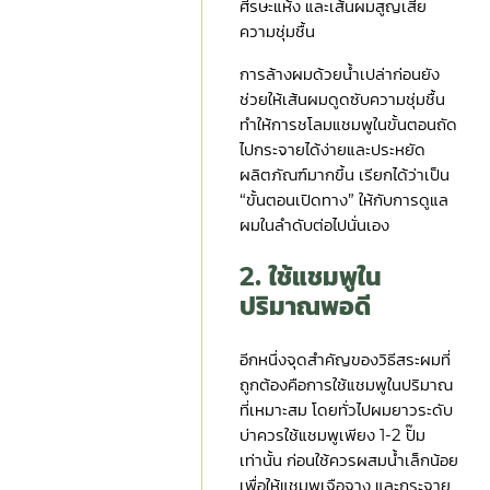
ศีรษะแห้ง และเส้นผมสูญเสีย
ความชุ่มชื้น
การล้างผมด้วยน้ำเปล่าก่อนยัง
ช่วยให้เส้นผมดูดซับความชุ่มชื้น
ทำให้การชโลมแชมพูในขั้นตอนถัด
ไปกระจายได้ง่ายและประหยัด
ผลิตภัณฑ์มากขึ้น เรียกได้ว่าเป็น
“ขั้นตอนเปิดทาง” ให้กับการดูแล
ผมในลำดับต่อไปนั่นเอง
2. ใช้แชมพูใน
ปริมาณพอดี
อีกหนึ่งจุดสำคัญของวิธีสระผมที่
ถูกต้องคือการใช้แชมพูในปริมาณ
ที่เหมาะสม โดยทั่วไปผมยาวระดับ
บ่าควรใช้แชมพูเพียง 1-2 ปั๊ม
เท่านั้น ก่อนใช้ควรผสมน้ำเล็กน้อย
เพื่อให้แชมพูเจือจาง และกระจาย