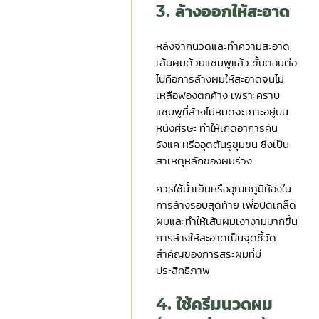
3. ล้างออกให้สะอาด
หลังจากนวดและทำความสะอาด
เส้นผมด้วยแชมพูแล้ว ขั้นตอนต่อ
ไปคือการล้างผมให้สะอาดจนไม่
เหลือฟองตกค้าง เพราะคราบ
แชมพูที่ล้างไม่หมดจะเกาะอยู่บน
หนังศีรษะ ทำให้เกิดอาการคัน
รังแค หรืออุดตันรูขุมขน ซึ่งเป็น
สาเหตุหลักของผมร่วง
ควรใช้น้ำเย็นหรืออุณหภูมิห้องใน
การล้างรอบสุดท้าย เพื่อปิดเกล็ด
ผมและทำให้เส้นผมเงางามมากขึ้น
การล้างให้สะอาดเป็นจุดชี้วัด
สำคัญของการสระผมที่มี
ประสิทธิภาพ
4. ใช้ครีมนวดผม